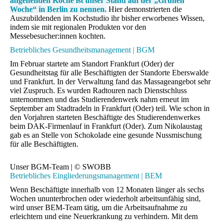
angehenden Köche ist unser Stand auf der „Grünen
Woche“ in Berlin zu nennen.
Hier demonstrierten die
Auszubildenden im Kochstudio ihr bisher erworbenes Wissen,
indem sie mit regionalen Produkten vor den
Messebesucher:innen kochten.
Betriebliches Gesundheitsmanagement | BGM
Im Februar startete am Standort Frankfurt (Oder) der
Gesundheitstag für alle Beschäftigten der Standorte Eberswalde
und Frankfurt. In der Verwaltung fand das Massageangebot sehr
viel Zuspruch. Es wurden Radtouren nach Dienstschluss
unternommen und das Studierendenwerk nahm erneut im
September am Stadtradeln in Frankfurt (Oder) teil. Wie schon in
den Vorjahren starteten Beschäftigte des Studierendenwerkes
beim DAK-Firmenlauf in Frankfurt (Oder). Zum Nikolaustag
gab es an Stelle von Schokolade eine gesunde Nussmischung
für alle Beschäftigten.
Unser BGM-Team | © SWOBB
Betriebliches Eingliederungsmanagement | BEM
Wenn Beschäftigte innerhalb von 12 Monaten länger als sechs
Wochen ununterbrochen oder wiederholt arbeitsunfähig sind,
wird unser BEM-Team tätig, um die Arbeitsaufnahme zu
erleichtern und eine Neuerkrankung zu verhindern. Mit dem